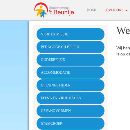
Overslaan
en
HOME
OVER ONS
naar
de
inhoud
We
gaan
VISIE EN MISSIE
PEDAGOGISCH BELEID
Wij han
is op d
OUDERBELEID
ACCOMMODATIE
OPENINGSTIJDEN
FEEST- EN VRIJE DAGEN
OPVANGVORMEN
STAMGROEP