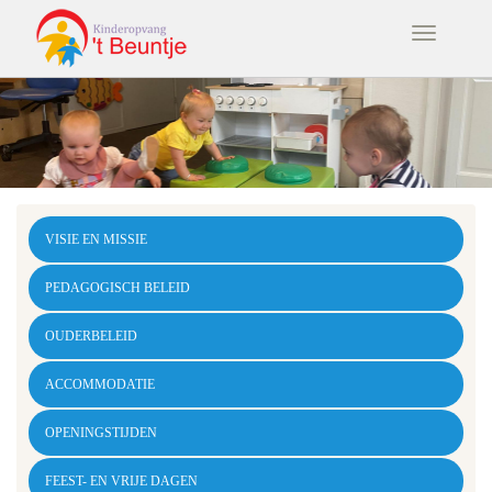
Overslaan
en
Toggle
naar
navigation
de
inhoud
gaan
VISIE EN MISSIE
PEDAGOGISCH BELEID
OUDERBELEID
ACCOMMODATIE
OPENINGSTIJDEN
FEEST- EN VRIJE DAGEN