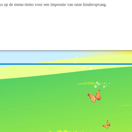
nks op de menu-items voor een impressie van onze kinderopvang.